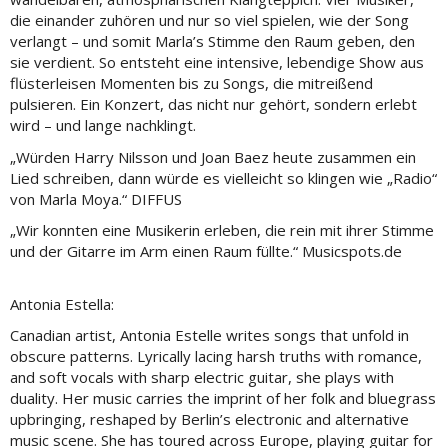
die einander zuhören und nur so viel spielen, wie der Song
verlangt – und somit Marla’s Stimme den Raum geben, den
sie verdient. So entsteht eine intensive, lebendige Show aus
flüsterleisen Momenten bis zu Songs, die mitreißend
pulsieren. Ein Konzert, das nicht nur gehört, sondern erlebt
wird – und lange nachklingt.
„Würden Harry Nilsson und Joan Baez heute zusammen ein
Lied schreiben, dann würde es vielleicht so klingen wie „Radio“
von Marla Moya.“ DIFFUS
„Wir konnten eine Musikerin erleben, die rein mit ihrer Stimme
und der Gitarre im Arm einen Raum füllte.“ Musicspots.de
Antonia Estella:
Canadian artist, Antonia Estelle writes songs that unfold in
obscure patterns. Lyrically lacing harsh truths with romance,
and soft vocals with sharp electric guitar, she plays with
duality. Her music carries the imprint of her folk and bluegrass
upbringing, reshaped by Berlin’s electronic and alternative
music scene. She has toured across Europe, playing guitar for