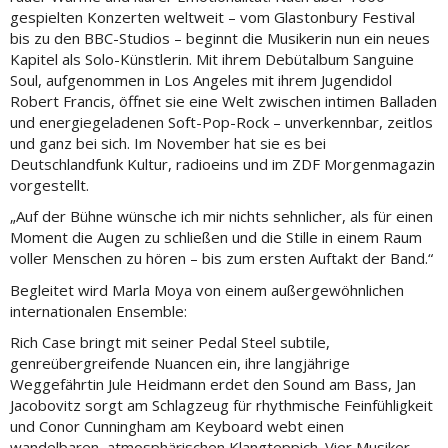
gespielten Konzerten weltweit – vom Glastonbury Festival
bis zu den BBC-Studios – beginnt die Musikerin nun ein neues
Kapitel als Solo-Künstlerin. Mit ihrem Debütalbum Sanguine
Soul, aufgenommen in Los Angeles mit ihrem Jugendidol
Robert Francis, öffnet sie eine Welt zwischen intimen Balladen
und energiegeladenen Soft-Pop-Rock – unverkennbar, zeitlos
und ganz bei sich. Im November hat sie es bei
Deutschlandfunk Kultur, radioeins und im ZDF Morgenmagazin
vorgestellt.
„Auf der Bühne wünsche ich mir nichts sehnlicher, als für einen
Moment die Augen zu schließen und die Stille in einem Raum
voller Menschen zu hören – bis zum ersten Auftakt der Band.“
Begleitet wird Marla Moya von einem außergewöhnlichen
internationalen Ensemble:
Rich Case bringt mit seiner Pedal Steel subtile,
genreübergreifende Nuancen ein, ihre langjährige
Weggefährtin Jule Heidmann erdet den Sound am Bass, Jan
Jacobovitz sorgt am Schlagzeug für rhythmische Feinfühligkeit
und Conor Cunningham am Keyboard webt einen
wandelbaren, atmosphärischen Klangteppich. Vier Musiker,