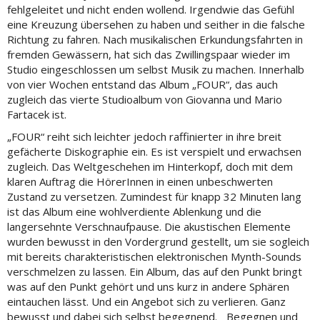
fehlgeleitet und nicht enden wollend. Irgendwie das Gefühl
eine Kreuzung übersehen zu haben und seither in die falsche
Richtung zu fahren. Nach musikalischen Erkundungsfahrten in
fremden Gewässern, hat sich das Zwillingspaar wieder im
Studio eingeschlossen um selbst Musik zu machen. Innerhalb
von vier Wochen entstand das Album „FOUR“, das auch
zugleich das vierte Studioalbum von Giovanna und Mario
Fartacek ist.
„FOUR“ reiht sich leichter jedoch raffinierter in ihre breit
gefächerte Diskographie ein. Es ist verspielt und erwachsen
zugleich. Das Weltgeschehen im Hinterkopf, doch mit dem
klaren Auftrag die HörerInnen in einen unbeschwerten
Zustand zu versetzen. Zumindest für knapp 32 Minuten lang
ist das Album eine wohlverdiente Ablenkung und die
langersehnte Verschnaufpause. Die akustischen Elemente
wurden bewusst in den Vordergrund gestellt, um sie sogleich
mit bereits charakteristischen elektronischen Mynth-Sounds
verschmelzen zu lassen. Ein Album, das auf den Punkt bringt
was auf den Punkt gehört und uns kurz in andere Sphären
eintauchen lässt. Und ein Angebot sich zu verlieren. Ganz
bewusst und dabei sich selbst begegnend. Begegnen und