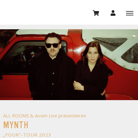
ALL ROOMS & Assim Live präsentieren
MYNTH
„FOUR“-TOUR 2023